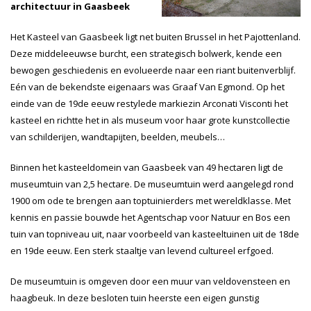
architectuur in Gaasbeek
Het Kasteel van Gaasbeek ligt net buiten Brussel in het Pajottenland.
Deze middeleeuwse burcht, een strategisch bolwerk, kende een
bewogen geschiedenis en evolueerde naar een riant buitenverblijf.
Eén van de bekendste eigenaars was Graaf Van Egmond. Op het
einde van de 19de eeuw restylede markiezin Arconati Visconti het
kasteel en richtte het in als museum voor haar grote kunstcollectie
van schilderijen, wandtapijten, beelden, meubels…
Binnen het kasteeldomein van Gaasbeek van 49 hectaren ligt de
museumtuin van 2,5 hectare. De museumtuin werd aangelegd rond
1900 om ode te brengen aan toptuinierders met wereldklasse. Met
kennis en passie bouwde het Agentschap voor Natuur en Bos een
tuin van topniveau uit, naar voorbeeld van kasteeltuinen uit de 18de
en 19de eeuw. Een sterk staaltje van levend cultureel erfgoed.
De museumtuin is omgeven door een muur van veldovensteen en
haagbeuk. In deze besloten tuin heerste een eigen gunstig