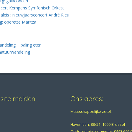
g: galaconcert
oncert Kempens Symfonisch Orkest
aleis : nieuwjaarsconcert André Rieu
g: operette Maritza
andeling + paling eten
 natuurwandeling
bsite melden
Ons adres:
Maatschappelijke zetel:
Havenlaan, 88/51, 1000 Brussel
Ondernemingsnummer:
0448.646.