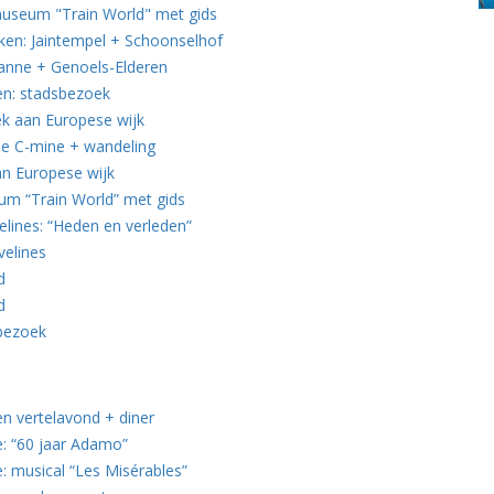
useum "Train World" met gids
ken: Jaintempel + Schoonselhof
anne + Genoels-Elderen
en: stadsbezoek
k aan Europese wijk
ie C-mine + wandeling
an Europese wijk
um “Train World” met gids
lines: “Heden en verleden”
velines
d
d
sbezoek
en vertelavond + diner
: “60 jaar Adamo”
 musical “Les Misérables”