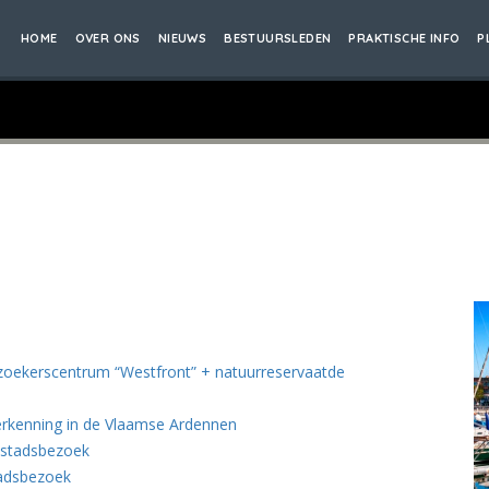
HOME
OVER ONS
NIEUWS
BESTUURSLEDEN
PRAKTISCHE INFO
P
zoekerscentrum “Westfront” + natuurreservaatde
erkenning in de Vlaamse Ardennen
 stadsbezoek
tadsbezoek