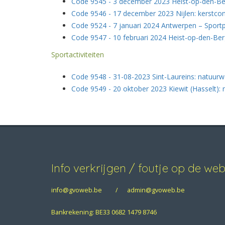
Code 9545 - 3 december 2023 Heist-op-den-Ber
Code 9546 - 17 december 2023 Nijlen: kerstc
Code 9524 - 7 januari 2024 Antwerpen – Sportp
Code 9547 - 10 februari 2024 Heist-op-den-Ber
Sportactiviteiten
Code 9548 - 31-08-2023 Sint-Laureins: natuurw
Code 9549 - 20 oktober 2023 Kiewit (Hasselt):
Info verkrijgen / foutje op de we
info@gvoweb.be
/
admin@gvoweb.be
Bankrekening: BE33 0682 1479 8746