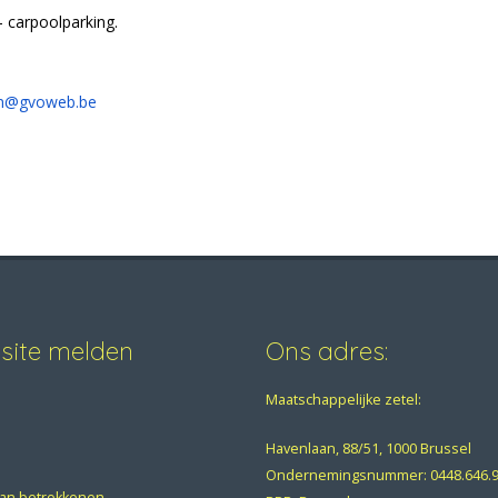
– carpoolparking.
fin@gvoweb.be
bsite melden
Ons adres:
Maatschappelijke zetel:
Havenlaan, 88/51, 1000 Brussel
Ondernemingsnummer:
0448.646.
van betrokkenen