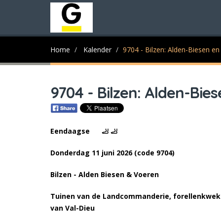
Home
Kalender
9704 - Bilzen: Alden-Biesen e
9704 - Bilzen: Alden-Bie
Eendaagse 🦶 🦶
Donderdag 11 juni 2026 (code 9704)
Bilzen - Alden Biesen & Voeren
Tuinen van de Landcommanderie, forellenkweker
van Val-Dieu