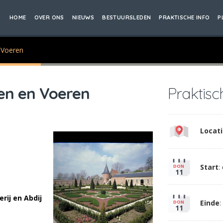
HOME
OVER ONS
NIEUWS
BESTUURSLEDEN
PRAKTISCHE INFO
P
n Voeren
sen en Voeren
Praktisc
Locati
Start
:
DON
11
ij en Abdij
Einde
:
DON
11