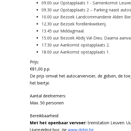
09.00 uur Opstapplaats 1 - Samenkomst Leuven
09.30 uur Opstapplaats 2 – Parking naast autostr
10.00 uur Bezoek Landcommanderie Alden Bie
12.30 uur Bezoek forellenkwekerij.
13.45 uur Middagmaal.
15.00 uur Bezoek Abdij Val-Dieu. Daarna aanvan
17.30 uur Aankomst opstapplaats 2.
18.00 uur Aankomst opstapplaats 1.
Prijs:
€81,00 p.p.
De prijs omvat het autocarvervoer, de gidsen, de t
het biertje.
Aantal deelnemers:
Max. 50 personen
Bereikbaarheid:
Met het openbaar vervoer:
treinstation Leuven. Uu
Uurregeling bus: zie
www.delijn.be