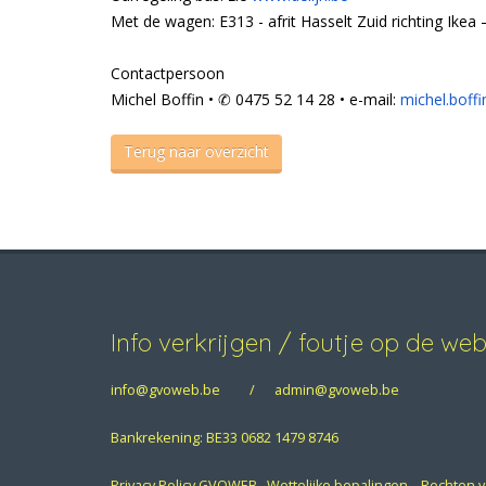
Met de wagen: E313 - afrit Hasselt Zuid richting Ikea 
Contactpersoon
Michel Boffin • ✆ 0475 52 14 28 • e-mail:
michel.bof
Terug naar overzicht
Info verkrijgen / foutje op de we
info@gvoweb.be
/
admin@gvoweb.be
Bankrekening: BE33 0682 1479 8746
Privacy Policy GVOWEB
Wettelijke bepalingen
Rechten 