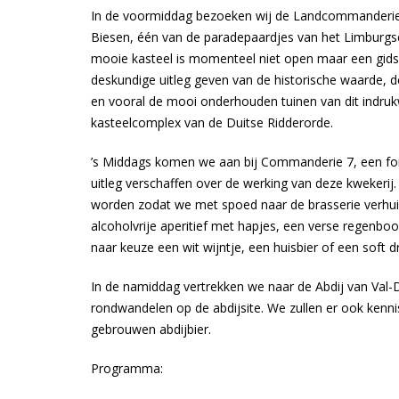
In de voormiddag bezoeken wij de Landcommanderie
Biesen, één van de paradepaardjes van het Limburgs
mooie kasteel is momenteel niet open maar een gids
deskundige uitleg geven van de historische waarde, d
en vooral de mooi onderhouden tuinen van dit indru
kasteelcomplex van de Duitse Ridderorde.
’s Middags komen we aan bij Commanderie 7, een fore
uitleg verschaffen over de werking van deze kwekeri
worden zodat we met spoed naar de brasserie verhu
alcoholvrije aperitief met hapjes, een verse regenbo
naar keuze een wit wijntje, een huisbier of een soft dr
In de namiddag vertrekken we naar de Abdij van Val-D
rondwandelen op de abdijsite. We zullen er ook kenn
gebrouwen abdijbier.
Programma: