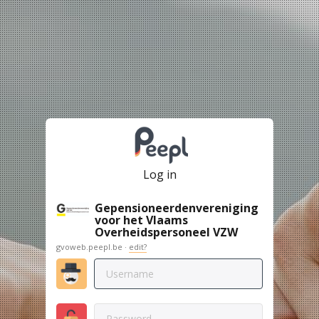
Log in
Gepensioneerdenvereniging
voor het Vlaams
Overheidspersoneel VZW
gvoweb.peepl.be ·
edit?