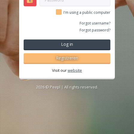
I'm using a public computer
Forgot username?
Forgot password?
Log in
Registreren
Visit our
website
2026 ©
Peepl
| All rights reserved.