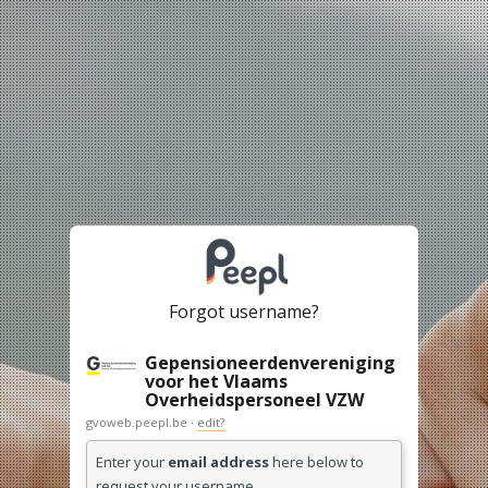
Forgot username?
Gepensioneerdenvereniging
voor het Vlaams
Overheidspersoneel VZW
gvoweb.peepl.be ·
edit?
Enter your
email address
here below to
request your username.